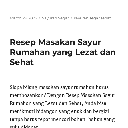
Posted
Categories
Tags
March 29, 2025
Sayuran Segar
sayuran segar sehat
on
Resep Masakan Sayur
Rumahan yang Lezat dan
Sehat
Siapa bilang masakan sayur rumahan harus
membosankan? Dengan Resep Masakan Sayur
Rumahan yang Lezat dan Sehat, Anda bisa
menikmati hidangan yang enak dan bergizi
tanpa harus repot mencari bahan-bahan yang
sulit didapat.