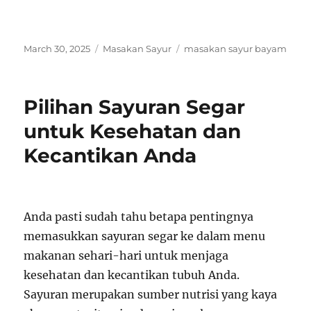
Posted
Categories
Tags
March 30, 2025
Masakan Sayur
masakan sayur bayam
on
Pilihan Sayuran Segar
untuk Kesehatan dan
Kecantikan Anda
Anda pasti sudah tahu betapa pentingnya
memasukkan sayuran segar ke dalam menu
makanan sehari-hari untuk menjaga
kesehatan dan kecantikan tubuh Anda.
Sayuran merupakan sumber nutrisi yang kaya