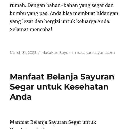
rumah. Dengan bahan-bahan yang segar dan
bumbu yang pas, Anda bisa membuat hidangan
yang lezat dan bergizi untuk keluarga Anda.
Selamat mencoba!
Posted
Categories
Tags
March 31, 2025
Masakan Sayur
masakan sayur asem
on
Manfaat Belanja Sayuran
Segar untuk Kesehatan
Anda
Manfaat Belanja Sayuran Segar untuk