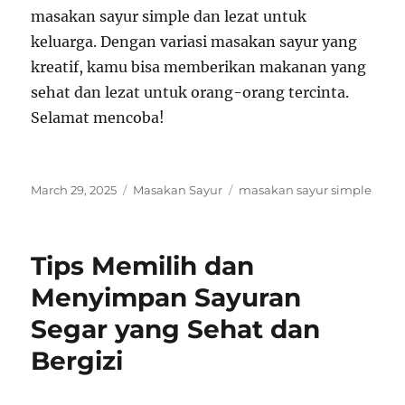
masakan sayur simple dan lezat untuk
keluarga. Dengan variasi masakan sayur yang
kreatif, kamu bisa memberikan makanan yang
sehat dan lezat untuk orang-orang tercinta.
Selamat mencoba!
Posted
Categories
Tags
March 29, 2025
Masakan Sayur
masakan sayur simple
on
Tips Memilih dan
Menyimpan Sayuran
Segar yang Sehat dan
Bergizi