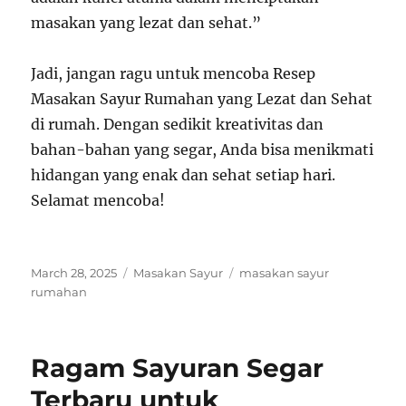
masakan yang lezat dan sehat.”
Jadi, jangan ragu untuk mencoba Resep
Masakan Sayur Rumahan yang Lezat dan Sehat
di rumah. Dengan sedikit kreativitas dan
bahan-bahan yang segar, Anda bisa menikmati
hidangan yang enak dan sehat setiap hari.
Selamat mencoba!
Posted
Categories
Tags
March 28, 2025
Masakan Sayur
masakan sayur
on
rumahan
Ragam Sayuran Segar
Terbaru untuk