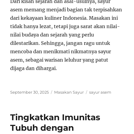
Dari kisah sejarah dan asal-usulnya, sayur
asem memang menjadi bagian tak terpisahkan
dari kekayaan kuliner Indonesia. Masakan ini
tidak hanya lezat, tetapi juga sarat akan nilai-
nilai budaya dan sejarah yang perlu
dilestarikan. Sehingga, jangan ragu untuk
mencoba dan menikmati nikmatnya sayur
asem, sebagai warisan leluhur yang patut
dijaga dan dihargai.
Posted
Categories
Tags
September 30, 2025
Masakan Sayur
sayur asem
on
Tingkatkan Imunitas
Tubuh dengan