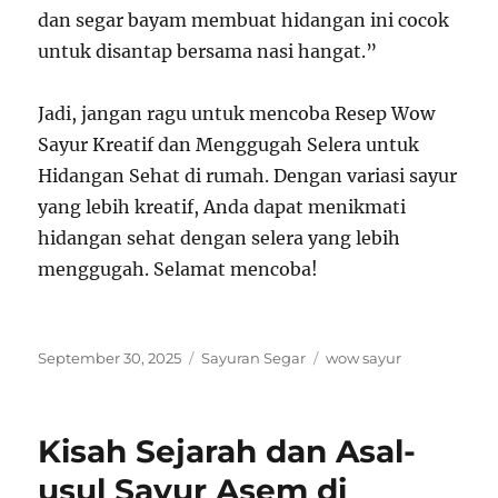
dan segar bayam membuat hidangan ini cocok
untuk disantap bersama nasi hangat.”
Jadi, jangan ragu untuk mencoba Resep Wow
Sayur Kreatif dan Menggugah Selera untuk
Hidangan Sehat di rumah. Dengan variasi sayur
yang lebih kreatif, Anda dapat menikmati
hidangan sehat dengan selera yang lebih
menggugah. Selamat mencoba!
Posted
Categories
Tags
September 30, 2025
Sayuran Segar
wow sayur
on
Kisah Sejarah dan Asal-
usul Sayur Asem di