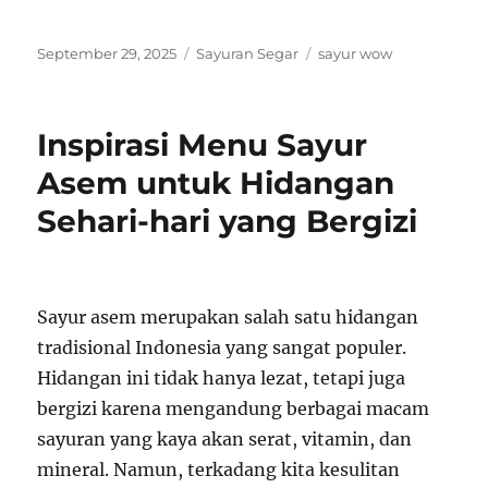
Posted
Categories
Tags
September 29, 2025
Sayuran Segar
sayur wow
on
Inspirasi Menu Sayur
Asem untuk Hidangan
Sehari-hari yang Bergizi
Sayur asem merupakan salah satu hidangan
tradisional Indonesia yang sangat populer.
Hidangan ini tidak hanya lezat, tetapi juga
bergizi karena mengandung berbagai macam
sayuran yang kaya akan serat, vitamin, dan
mineral. Namun, terkadang kita kesulitan