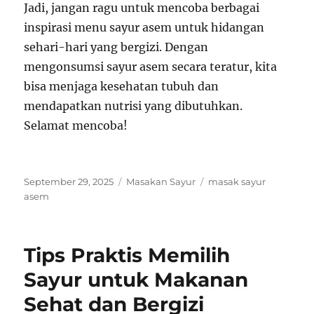
Jadi, jangan ragu untuk mencoba berbagai
inspirasi menu sayur asem untuk hidangan
sehari-hari yang bergizi. Dengan
mengonsumsi sayur asem secara teratur, kita
bisa menjaga kesehatan tubuh dan
mendapatkan nutrisi yang dibutuhkan.
Selamat mencoba!
Posted
Categories
Tags
September 29, 2025
Masakan Sayur
masak sayur
on
asem
Tips Praktis Memilih
Sayur untuk Makanan
Sehat dan Bergizi