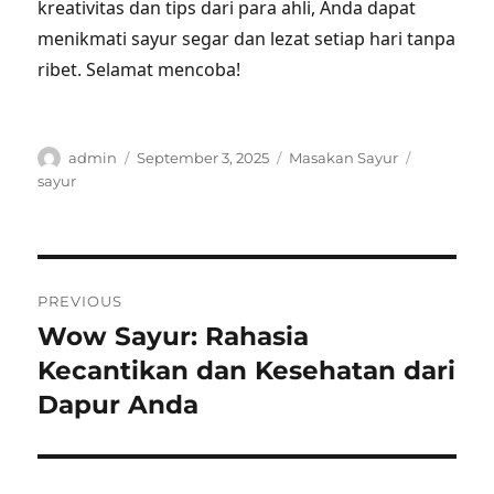
kreativitas dan tips dari para ahli, Anda dapat
menikmati sayur segar dan lezat setiap hari tanpa
ribet. Selamat mencoba!
Author
Posted
Categories
Tags
admin
September 3, 2025
Masakan Sayur
on
sayur
Post
PREVIOUS
navigation
Wow Sayur: Rahasia
Previous
post:
Kecantikan dan Kesehatan dari
Dapur Anda