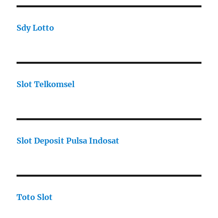
Sdy Lotto
Slot Telkomsel
Slot Deposit Pulsa Indosat
Toto Slot