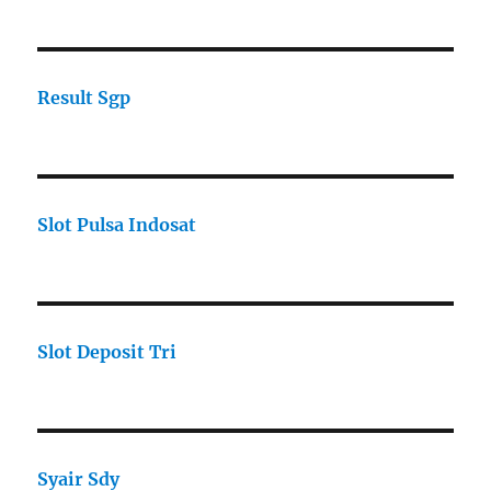
Result Sgp
Slot Pulsa Indosat
Slot Deposit Tri
Syair Sdy