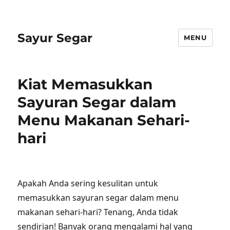
Sayur Segar
MENU
Kiat Memasukkan
Sayuran Segar dalam
Menu Makanan Sehari-
hari
Apakah Anda sering kesulitan untuk
memasukkan sayuran segar dalam menu
makanan sehari-hari? Tenang, Anda tidak
sendirian! Banyak orang mengalami hal yang