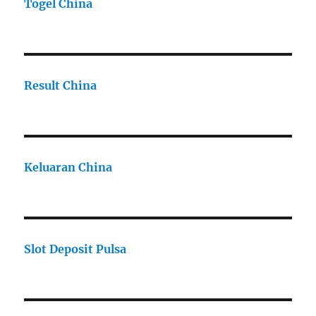
Togel China
Result China
Keluaran China
Slot Deposit Pulsa