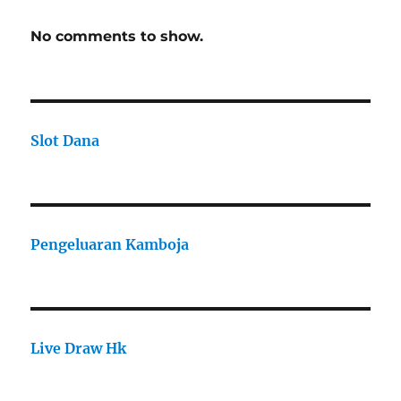
No comments to show.
Slot Dana
Pengeluaran Kamboja
Live Draw Hk