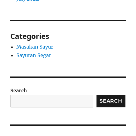
Categories
Masakan Sayur
Sayuran Segar
Search
SEARCH