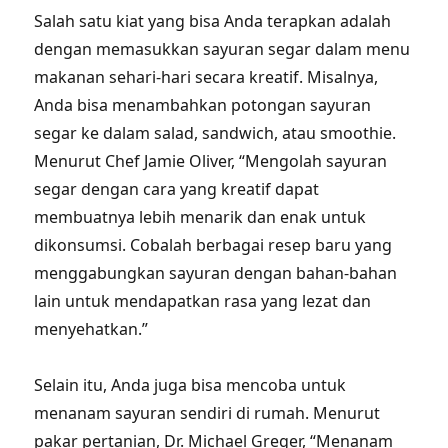
Salah satu kiat yang bisa Anda terapkan adalah
dengan memasukkan sayuran segar dalam menu
makanan sehari-hari secara kreatif. Misalnya,
Anda bisa menambahkan potongan sayuran
segar ke dalam salad, sandwich, atau smoothie.
Menurut Chef Jamie Oliver, “Mengolah sayuran
segar dengan cara yang kreatif dapat
membuatnya lebih menarik dan enak untuk
dikonsumsi. Cobalah berbagai resep baru yang
menggabungkan sayuran dengan bahan-bahan
lain untuk mendapatkan rasa yang lezat dan
menyehatkan.”
Selain itu, Anda juga bisa mencoba untuk
menanam sayuran sendiri di rumah. Menurut
pakar pertanian, Dr. Michael Greger, “Menanam