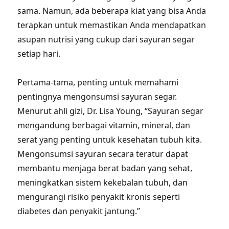
sama. Namun, ada beberapa kiat yang bisa Anda
terapkan untuk memastikan Anda mendapatkan
asupan nutrisi yang cukup dari sayuran segar
setiap hari.
Pertama-tama, penting untuk memahami
pentingnya mengonsumsi sayuran segar.
Menurut ahli gizi, Dr. Lisa Young, “Sayuran segar
mengandung berbagai vitamin, mineral, dan
serat yang penting untuk kesehatan tubuh kita.
Mengonsumsi sayuran secara teratur dapat
membantu menjaga berat badan yang sehat,
meningkatkan sistem kekebalan tubuh, dan
mengurangi risiko penyakit kronis seperti
diabetes dan penyakit jantung.”