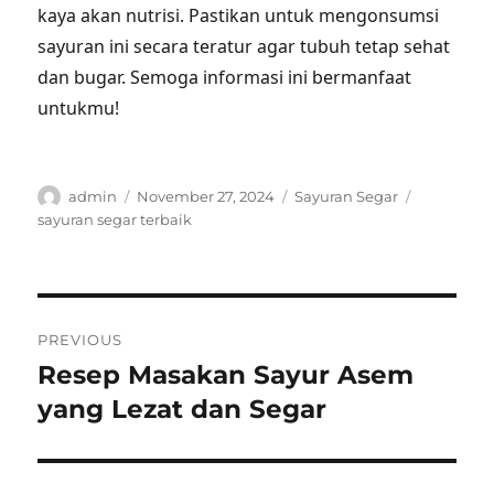
kaya akan nutrisi. Pastikan untuk mengonsumsi
sayuran ini secara teratur agar tubuh tetap sehat
dan bugar. Semoga informasi ini bermanfaat
untukmu!
Author
Posted
Categories
Tags
admin
November 27, 2024
Sayuran Segar
on
sayuran segar terbaik
Post
PREVIOUS
navigation
Resep Masakan Sayur Asem
Previous
post:
yang Lezat dan Segar