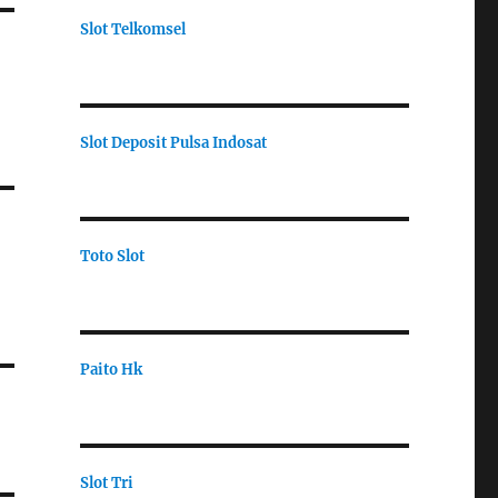
Slot Telkomsel
Slot Deposit Pulsa Indosat
Toto Slot
Paito Hk
Slot Tri