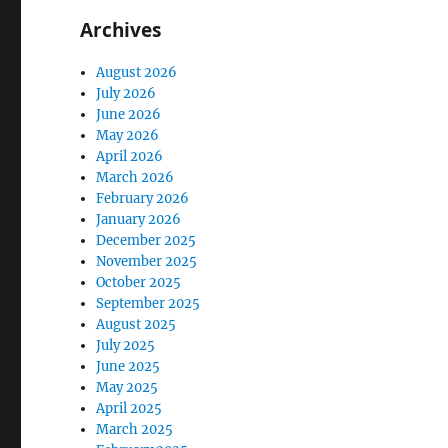
Archives
August 2026
July 2026
June 2026
May 2026
April 2026
March 2026
February 2026
January 2026
December 2025
November 2025
October 2025
September 2025
August 2025
July 2025
June 2025
May 2025
April 2025
March 2025