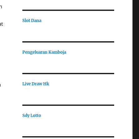
n
Slot Dana
at
Pengeluaran Kamboja
Live Draw Hk
n
Sdy Lotto