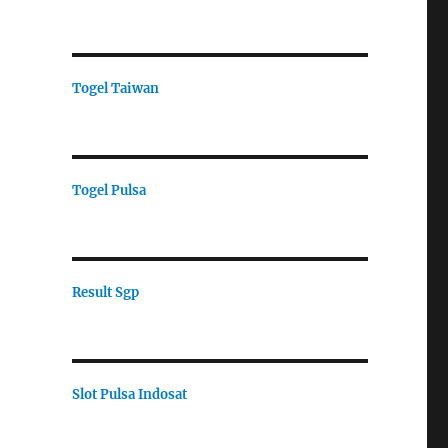
Togel Taiwan
Togel Pulsa
Result Sgp
Slot Pulsa Indosat