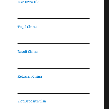
Live Draw Hk
Togel China
Result China
Keluaran China
Slot Deposit Pulsa