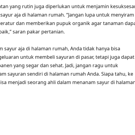
watan yang rutin juga diperlukan untuk menjamin kesuksesa
ayur aja di halaman rumah. “Jangan lupa untuk menyiram
teratur dan memberikan pupuk organik agar tanaman dap
ik,” saran pakar pertanian.
sayur aja di halaman rumah, Anda tidak hanya bisa
uaran untuk membeli sayuran di pasar, tetapi juga dapat
panen yang segar dan sehat. Jadi, jangan ragu untuk
 sayuran sendiri di halaman rumah Anda. Siapa tahu, ke
isa menjadi seorang ahli dalam menanam sayur di halama