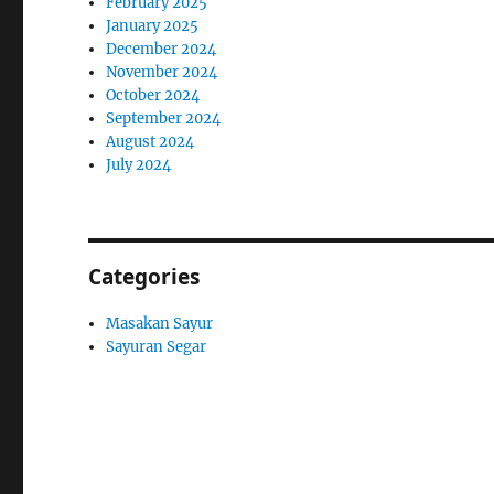
February 2025
January 2025
December 2024
November 2024
October 2024
September 2024
August 2024
July 2024
Categories
Masakan Sayur
Sayuran Segar