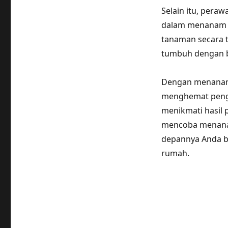
Selain itu, pera
dalam menanam s
tanaman secara 
tumbuh dengan ba
Dengan menanam 
menghemat pengel
menikmati hasil 
mencoba menanam
depannya Anda b
rumah.