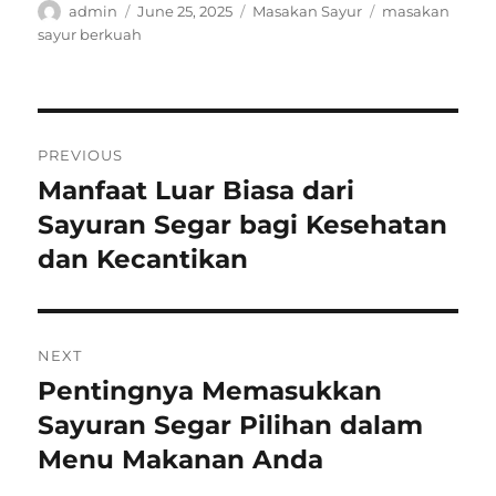
Author
Posted
Categories
Tags
admin
June 25, 2025
Masakan Sayur
masakan
on
sayur berkuah
Post
PREVIOUS
navigation
Manfaat Luar Biasa dari
Previous
post:
Sayuran Segar bagi Kesehatan
dan Kecantikan
NEXT
Pentingnya Memasukkan
Next
post:
Sayuran Segar Pilihan dalam
Menu Makanan Anda