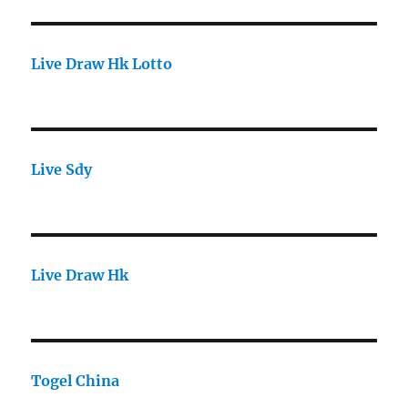
Live Draw Hk Lotto
Live Sdy
Live Draw Hk
Togel China