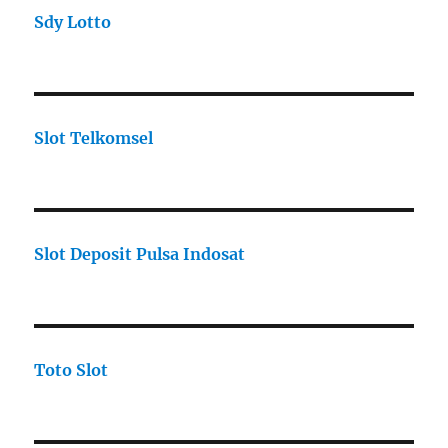
Sdy Lotto
Slot Telkomsel
Slot Deposit Pulsa Indosat
Toto Slot