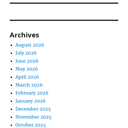
Archives
August 2026
July 2026
June 2026
May 2026
April 2026
March 2026
February 2026
January 2026
December 2025
November 2025
October 2025