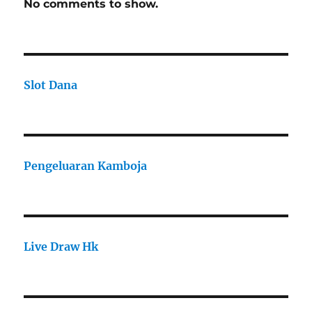
No comments to show.
Slot Dana
Pengeluaran Kamboja
Live Draw Hk