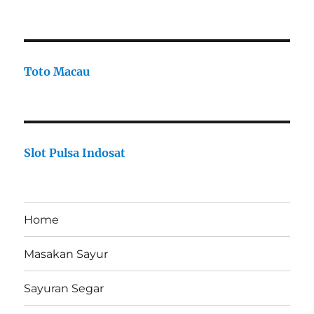
Toto Macau
Slot Pulsa Indosat
Home
Masakan Sayur
Sayuran Segar