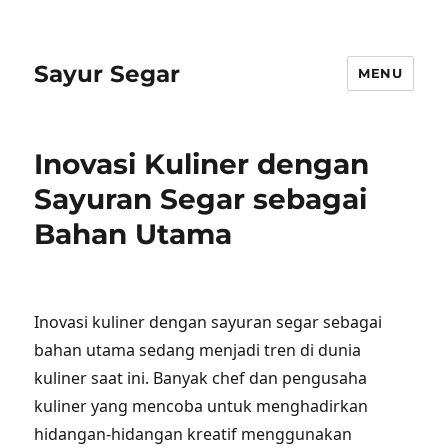
Sayur Segar
MENU
Inovasi Kuliner dengan
Sayuran Segar sebagai
Bahan Utama
Inovasi kuliner dengan sayuran segar sebagai
bahan utama sedang menjadi tren di dunia
kuliner saat ini. Banyak chef dan pengusaha
kuliner yang mencoba untuk menghadirkan
hidangan-hidangan kreatif menggunakan