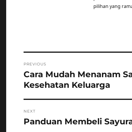
pilihan yang ra
Post
PREVIOUS
navigation
Cara Mudah Menanam Sa
Previous
post:
Kesehatan Keluarga
NEXT
Panduan Membeli Sayuran
Next
post: