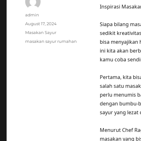
Inspirasi Masak
Author
admin
Posted
Siapa bilang mas
August 17, 2024
on
Categories
sedikit kreativi
Masakan Sayur
Tags
bisa menyajikan 
masakan sayur rumahan
ini kita akan be
kamu coba sendir
Pertama, kita b
salah satu masak
perlu menumis ba
dengan bumbu-bu
sayur yang lezat 
Menurut Chef Ra
masakan yang bis