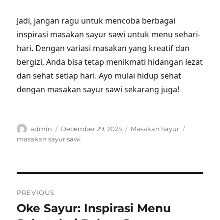
Jadi, jangan ragu untuk mencoba berbagai
inspirasi masakan sayur sawi untuk menu sehari-
hari. Dengan variasi masakan yang kreatif dan
bergizi, Anda bisa tetap menikmati hidangan lezat
dan sehat setiap hari. Ayo mulai hidup sehat
dengan masakan sayur sawi sekarang juga!
Author
Posted
Categories
Tags
admin
December 29, 2025
Masakan Sayur
on
masakan sayur sawi
Post
PREVIOUS
navigation
Oke Sayur: Inspirasi Menu
Previous