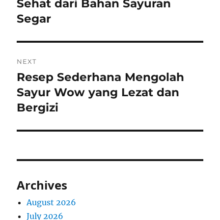
post:
Sehat dari Bahan Sayuran
Segar
NEXT
Resep Sederhana Mengolah
Next
post:
Sayur Wow yang Lezat dan
Bergizi
Archives
August 2026
July 2026