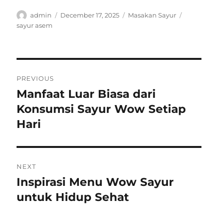
Author
Posted
Categories
Tags
admin
December 17, 2025
Masakan Sayur
on
sayur asem
Post
PREVIOUS
navigation
Manfaat Luar Biasa dari
Previous
post:
Konsumsi Sayur Wow Setiap
Hari
NEXT
Inspirasi Menu Wow Sayur
Next
post:
untuk Hidup Sehat