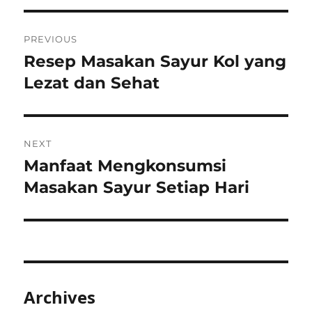
Post
PREVIOUS
navigation
Resep Masakan Sayur Kol yang
Previous
post:
Lezat dan Sehat
NEXT
Manfaat Mengkonsumsi
Next
post:
Masakan Sayur Setiap Hari
Archives