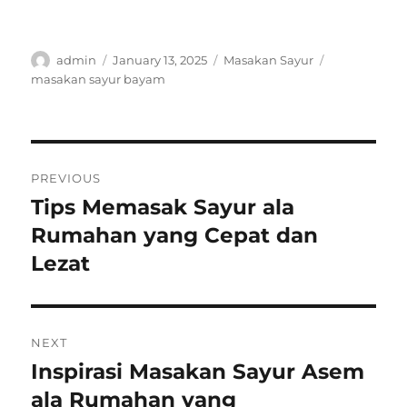
Author
Posted
Categories
Tags
admin
January 13, 2025
Masakan Sayur
on
masakan sayur bayam
Post
PREVIOUS
navigation
Tips Memasak Sayur ala
Previous
post:
Rumahan yang Cepat dan
Lezat
NEXT
Inspirasi Masakan Sayur Asem
Next
post:
ala Rumahan yang