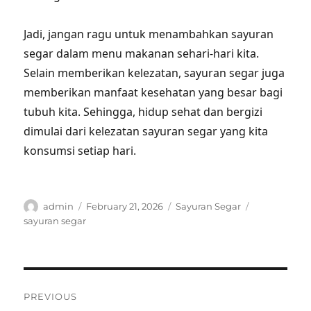
Jadi, jangan ragu untuk menambahkan sayuran
segar dalam menu makanan sehari-hari kita.
Selain memberikan kelezatan, sayuran segar juga
memberikan manfaat kesehatan yang besar bagi
tubuh kita. Sehingga, hidup sehat dan bergizi
dimulai dari kelezatan sayuran segar yang kita
konsumsi setiap hari.
Author
Posted
Categories
Tags
admin
February 21, 2026
Sayuran Segar
on
sayuran segar
Post
PREVIOUS