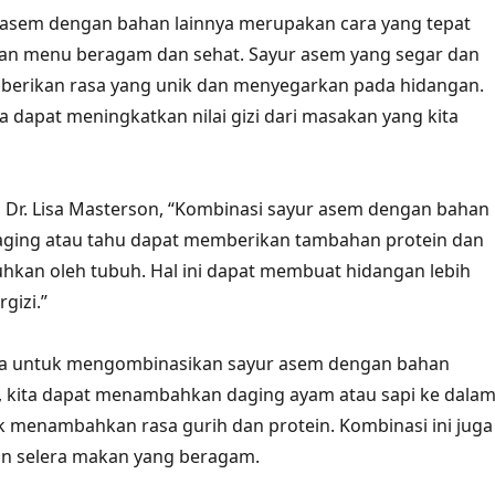
 asem dengan bahan lainnya merupakan cara yang tepat
an menu beragam dan sehat. Sayur asem yang segar dan
erikan rasa yang unik dan menyegarkan pada hidangan.
a dapat meningkatkan nilai gizi dari masakan yang kita
i, Dr. Lisa Masterson, “Kombinasi sayur asem dengan bahan
daging atau tahu dapat memberikan tambahan protein dan
uhkan oleh tubuh. Hal ini dapat membuat hidangan lebih
gizi.”
ra untuk mengombinasikan sayur asem dengan bahan
a, kita dapat menambahkan daging ayam atau sapi ke dala
 menambahkan rasa gurih dan protein. Kombinasi ini juga
 selera makan yang beragam.