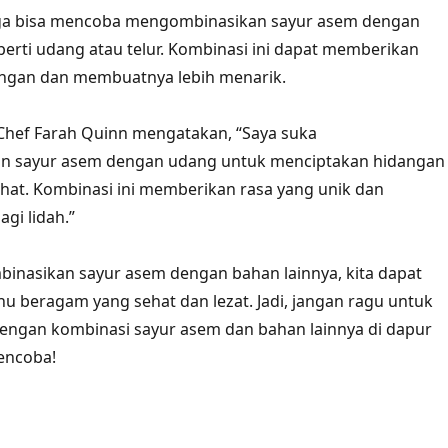
 juga bisa mencoba mengombinasikan sayur asem dengan
perti udang atau telur. Kombinasi ini dapat memberikan
angan dan membuatnya lebih menarik.
Chef Farah Quinn mengatakan, “Saya suka
 sayur asem dengan udang untuk menciptakan hidangan
ehat. Kombinasi ini memberikan rasa yang unik dan
gi lidah.”
nasikan sayur asem dengan bahan lainnya, kita dapat
 beragam yang sehat dan lezat. Jadi, jangan ragu untuk
engan kombinasi sayur asem dan bahan lainnya di dapur
encoba!