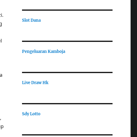
i.
Slot Dana
g
l
Pengeluaran Kamboja
a
Live Draw Hk
Sdy Lotto
,
up