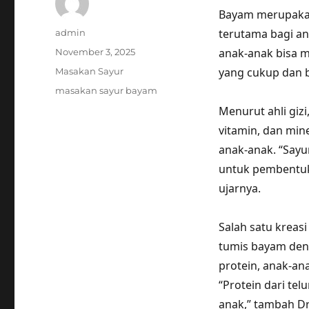
Bayam merupakan
Author
terutama bagi a
admin
Posted
anak-anak bisa m
November 3, 2025
on
Categories
yang cukup dan b
Masakan Sayur
Tags
masakan sayur bayam
Menurut ahli giz
vitamin, dan mi
anak-anak. “Sayu
untuk pembentuk
ujarnya.
Salah satu kreas
tumis bayam den
protein, anak-an
“Protein dari te
anak,” tambah Dr.