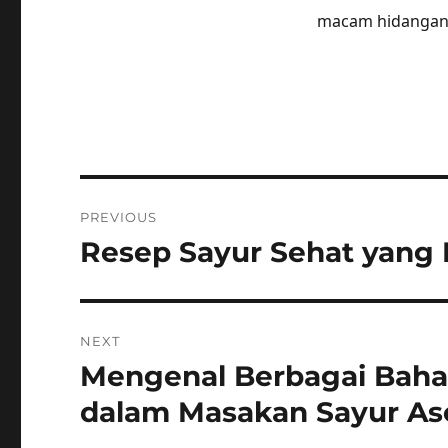
macam hidangan b
Post
PREVIOUS
navigation
Resep Sayur Sehat yang 
Previous
post:
NEXT
Mengenal Berbagai Bah
Next
post:
dalam Masakan Sayur A