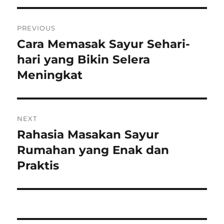
Post
PREVIOUS
navigation
Cara Memasak Sayur Sehari-
Previous
post:
hari yang Bikin Selera
Meningkat
NEXT
Rahasia Masakan Sayur
Next
post:
Rumahan yang Enak dan
Praktis