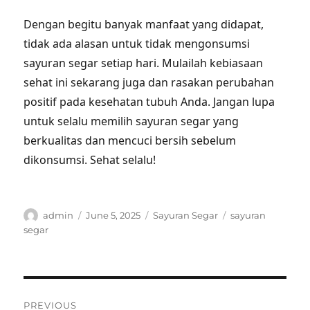
Dengan begitu banyak manfaat yang didapat,
tidak ada alasan untuk tidak mengonsumsi
sayuran segar setiap hari. Mulailah kebiasaan
sehat ini sekarang juga dan rasakan perubahan
positif pada kesehatan tubuh Anda. Jangan lupa
untuk selalu memilih sayuran segar yang
berkualitas dan mencuci bersih sebelum
dikonsumsi. Sehat selalu!
Author
Posted
Categories
Tags
admin
June 5, 2025
Sayuran Segar
sayuran
on
segar
Post
PREVIOUS