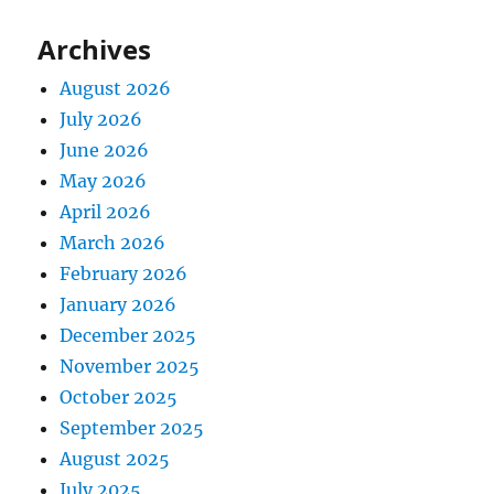
Archives
August 2026
July 2026
June 2026
May 2026
April 2026
March 2026
February 2026
January 2026
December 2025
November 2025
October 2025
September 2025
August 2025
July 2025