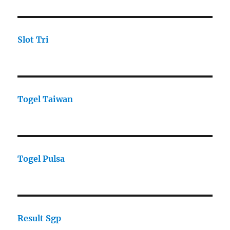
Slot Tri
Togel Taiwan
Togel Pulsa
Result Sgp