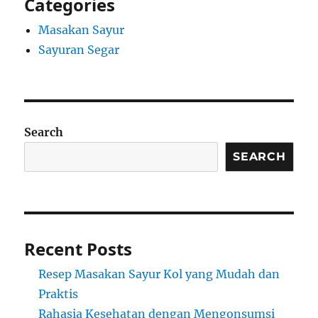
Categories
Masakan Sayur
Sayuran Segar
Search
SEARCH
Recent Posts
Resep Masakan Sayur Kol yang Mudah dan
Praktis
Rahasia Kesehatan dengan Mengonsumsi