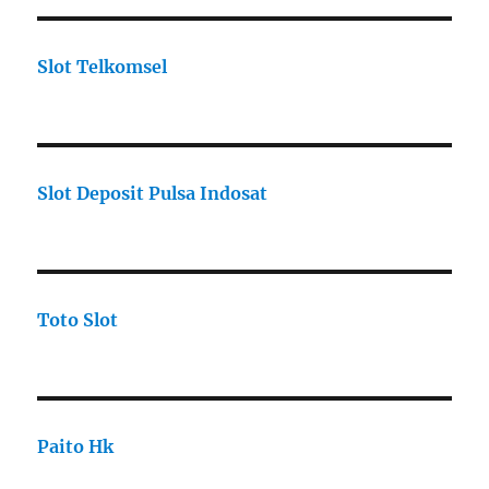
Slot Telkomsel
Slot Deposit Pulsa Indosat
Toto Slot
Paito Hk