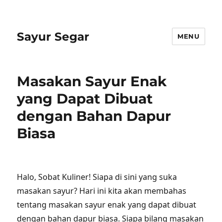
Sayur Segar
MENU
Masakan Sayur Enak
yang Dapat Dibuat
dengan Bahan Dapur
Biasa
Halo, Sobat Kuliner! Siapa di sini yang suka
masakan sayur? Hari ini kita akan membahas
tentang masakan sayur enak yang dapat dibuat
dengan bahan dapur biasa. Siapa bilang masakan