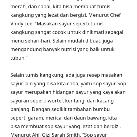
merah, dan cabai, kita bisa membuat tumis
kangkung yang lezat dan bergizi. Menurut Chef
Vindy Lee, “Masakan sayur seperti tumis
kangkung sangat cocok untuk dinikmati sebagai
menu sehari-hari. Selain mudah dibuat, juga
mengandung banyak nutrisi yang baik untuk
tubuh.”
Selain tumis kangkung, ada juga resep masakan
sayur lain yang bisa kita coba, yaitu sop sayur. Sop
sayur merupakan hidangan sayur yang kaya akan
sayuran seperti wortel, kentang, dan kacang
panjang. Dengan sedikit tambahan bumbu
seperti garam, merica, dan daun bawang, kita
bisa membuat sop sayur yang lezat dan bergizi.
Menurut Ahli Gizi Sarah Smith, “Sop sayur