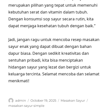
merupakan pilihan yang tepat untuk memenuhi
kebutuhan serat dan vitamin dalam tubuh.
Dengan konsumsi sop sayur secara rutin, kita
dapat menjaga kesehatan tubuh dengan baik.”
Jadi, jangan ragu untuk mencoba resep masakan
sayur enak yang dapat dibuat dengan bahan
dapur biasa. Dengan sedikit kreativitas dan
sentuhan pribadi, kita bisa menciptakan
hidangan sayur yang lezat dan bergizi untuk
keluarga tercinta. Selamat mencoba dan selamat
menikmati!
Author
Posted
Categories
Tags
admin
October 19, 2025
Masakan Sayur
on
masakan sayur simple