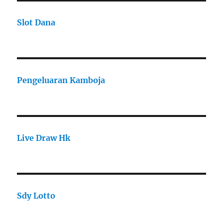
Slot Dana
Pengeluaran Kamboja
Live Draw Hk
Sdy Lotto