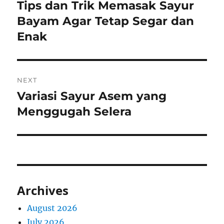
navigation
Tips dan Trik Memasak Sayur
Previous
post:
Bayam Agar Tetap Segar dan
Enak
NEXT
Variasi Sayur Asem yang
Next
post:
Menggugah Selera
Archives
August 2026
July 2026