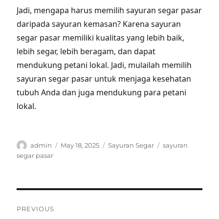
Jadi, mengapa harus memilih sayuran segar pasar
daripada sayuran kemasan? Karena sayuran
segar pasar memiliki kualitas yang lebih baik,
lebih segar, lebih beragam, dan dapat
mendukung petani lokal. Jadi, mulailah memilih
sayuran segar pasar untuk menjaga kesehatan
tubuh Anda dan juga mendukung para petani
lokal.
Author
Posted
Categories
Tags
admin
May 18, 2025
Sayuran Segar
sayuran
on
segar pasar
Post
PREVIOUS