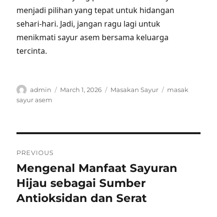
menjadi pilihan yang tepat untuk hidangan
sehari-hari. Jadi, jangan ragu lagi untuk
menikmati sayur asem bersama keluarga
tercinta.
Author
Posted
Categories
Tags
admin
March 1, 2026
Masakan Sayur
masak
on
sayur asem
Post
PREVIOUS
navigation
Mengenal Manfaat Sayuran
Previous
post:
Hijau sebagai Sumber
Antioksidan dan Serat