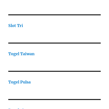
Slot Tri
Togel Taiwan
Togel Pulsa