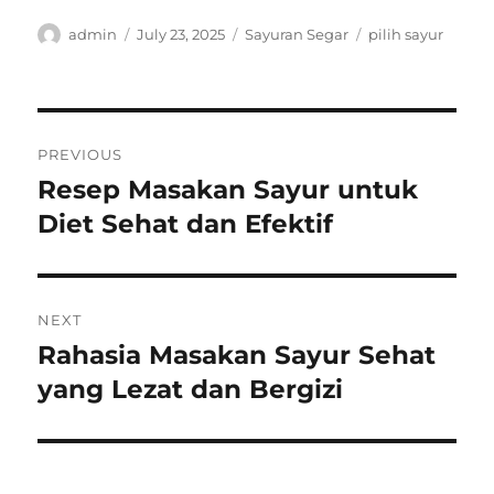
Author
Posted
Categories
Tags
admin
July 23, 2025
Sayuran Segar
pilih sayur
on
Post
PREVIOUS
navigation
Resep Masakan Sayur untuk
Previous
post:
Diet Sehat dan Efektif
NEXT
Rahasia Masakan Sayur Sehat
Next
post:
yang Lezat dan Bergizi