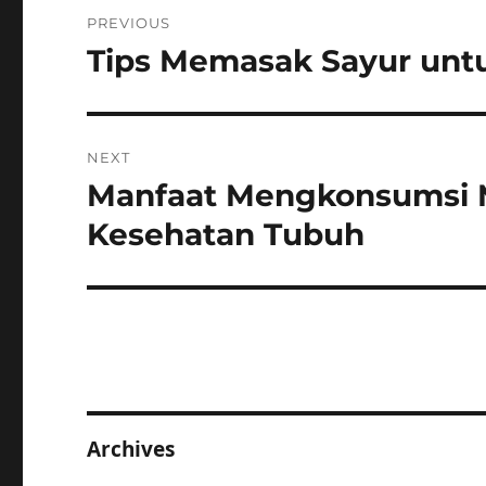
Post
PREVIOUS
navigation
Tips Memasak Sayur unt
Previous
post:
NEXT
Manfaat Mengkonsumsi M
Next
post:
Kesehatan Tubuh
Archives