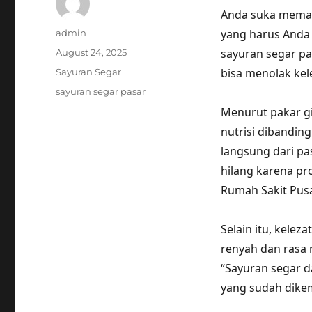
Anda suka memas
Author
yang harus Anda 
admin
Posted
sayuran segar p
August 24, 2025
on
Categories
bisa menolak kel
Sayuran Segar
Tags
sayuran segar pasar
Menurut pakar gi
nutrisi dibandin
langsung dari pa
hilang karena pro
Rumah Sakit Pusa
Selain itu, kelez
renyah dan rasa 
“Sayuran segar da
yang sudah dikema