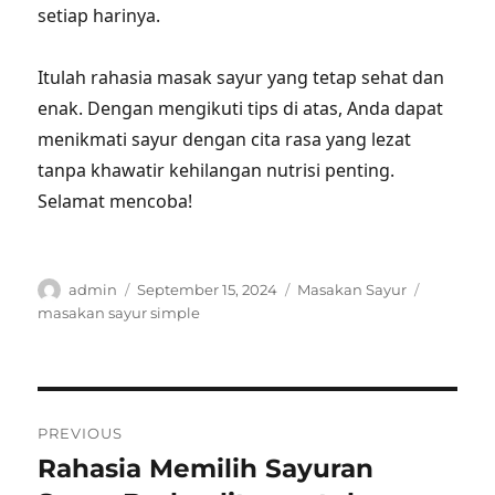
setiap harinya.
Itulah rahasia masak sayur yang tetap sehat dan
enak. Dengan mengikuti tips di atas, Anda dapat
menikmati sayur dengan cita rasa yang lezat
tanpa khawatir kehilangan nutrisi penting.
Selamat mencoba!
Author
Posted
Categories
Tags
admin
September 15, 2024
Masakan Sayur
on
masakan sayur simple
Post
PREVIOUS
navigation
Rahasia Memilih Sayuran
Previous