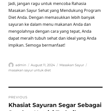
Jadi, jangan ragu untuk mencoba Rahasia
Masakan Sayur Sehat yang Mendukung Program
Diet Anda. Dengan memasukkan lebih banyak
sayuran ke dalam menu makanan Anda dan
mengolahnya dengan cara yang tepat, Anda
dapat meraih tubuh sehat dan ideal yang Anda
impikan. Semoga bermanfaat!
Author
Posted
Categories
Tags
admin
August 11, 2024
Masakan Sayur
on
masakan sayur untuk diet
Post
PREVIOUS
navigation
Khasiat Sayuran Segar Sebagai
Previous