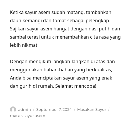
Ketika sayur asem sudah matang, tambahkan
daun kemangi dan tomat sebagai pelengkap.
Sajikan sayur asem hangat dengan nasi putih dan
sambal terasi untuk menambahkan cita rasa yang
lebih nikmat.
Dengan mengikuti langkah-langkah di atas dan
menggunakan bahan-bahan yang berkualitas,
Anda bisa menciptakan sayur asem yang enak
dan gurih di rumah. Selamat mencoba!
Author
Posted
Categories
Tags
admin
September 7, 2024
Masakan Sayur
on
masak sayur asem