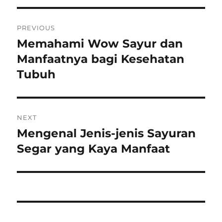
Post
PREVIOUS
navigation
Memahami Wow Sayur dan
Previous
post:
Manfaatnya bagi Kesehatan
Tubuh
NEXT
Mengenal Jenis-jenis Sayuran
Next
post:
Segar yang Kaya Manfaat