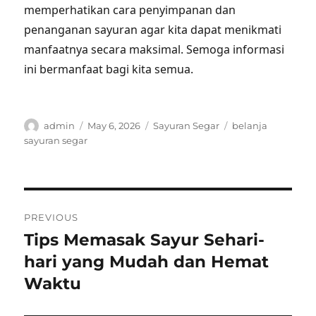
memperhatikan cara penyimpanan dan
penanganan sayuran agar kita dapat menikmati
manfaatnya secara maksimal. Semoga informasi
ini bermanfaat bagi kita semua.
Author
Posted
Categories
Tags
admin
May 6, 2026
Sayuran Segar
belanja
on
sayuran segar
Post
PREVIOUS
navigation
Tips Memasak Sayur Sehari-
Previous
post:
hari yang Mudah dan Hemat
Waktu