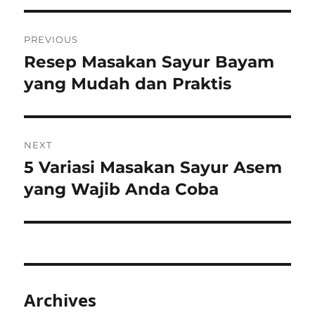
Post
PREVIOUS
navigation
Resep Masakan Sayur Bayam
Previous
post:
yang Mudah dan Praktis
NEXT
5 Variasi Masakan Sayur Asem
Next
post:
yang Wajib Anda Coba
Archives