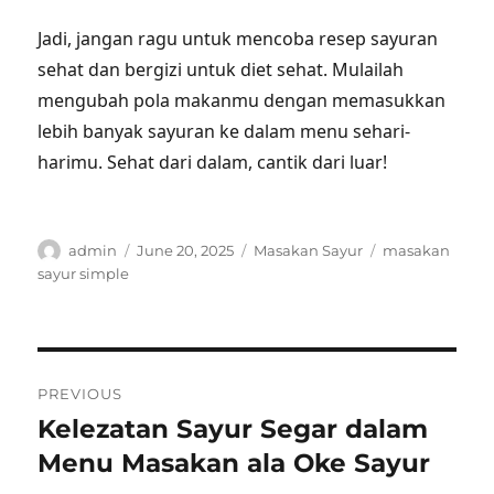
Jadi, jangan ragu untuk mencoba resep sayuran
sehat dan bergizi untuk diet sehat. Mulailah
mengubah pola makanmu dengan memasukkan
lebih banyak sayuran ke dalam menu sehari-
harimu. Sehat dari dalam, cantik dari luar!
Author
Posted
Categories
Tags
admin
June 20, 2025
Masakan Sayur
masakan
on
sayur simple
Post
PREVIOUS
navigation
Kelezatan Sayur Segar dalam
Previous
post:
Menu Masakan ala Oke Sayur