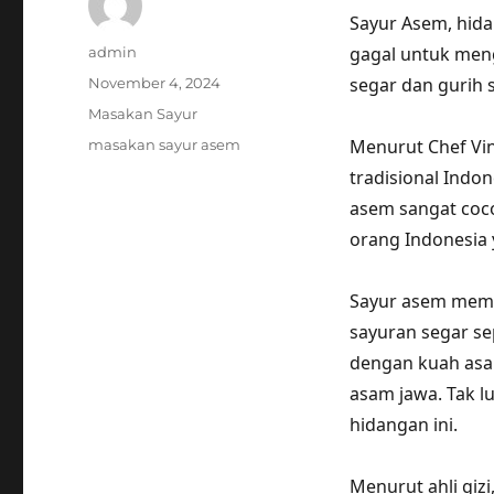
Sayur Asem, hid
Author
gagal untuk men
admin
Posted
segar dan gurih 
November 4, 2024
on
Categories
Masakan Sayur
Tags
Menurut Chef Vi
masakan sayur asem
tradisional Indon
asem sangat coc
orang Indonesia 
Sayur asem mema
sayuran segar se
dengan kuah asa
asam jawa. Tak 
hidangan ini.
Menurut ahli giz