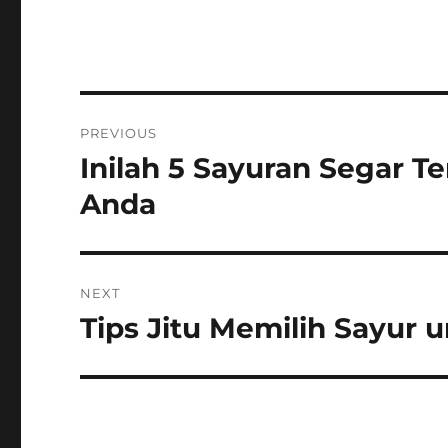
Post
PREVIOUS
navigation
Inilah 5 Sayuran Segar T
Previous
post:
Anda
NEXT
Tips Jitu Memilih Sayur
Next
post: