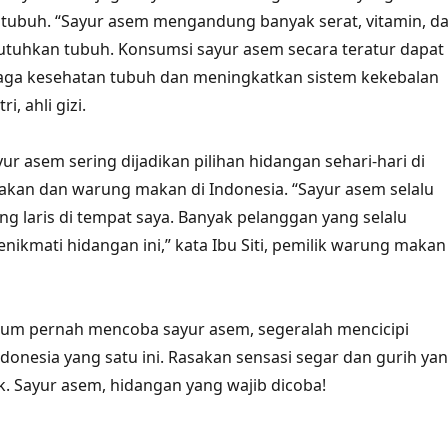
 tubuh. “Sayur asem mengandung banyak serat, vitamin, d
utuhkan tubuh. Konsumsi sayur asem secara teratur dapat
a kesehatan tubuh dan meningkatkan sistem kekebalan
ri, ahli gizi.
yur asem sering dijadikan pilihan hidangan sehari-hari di
kan dan warung makan di Indonesia. “Sayur asem selalu
g laris di tempat saya. Banyak pelanggan yang selalu
nikmati hidangan ini,” kata Ibu Siti, pemilik warung makan
belum pernah mencoba sayur asem, segeralah mencicipi
donesia yang satu ini. Rasakan sensasi segar dan gurih ya
ak. Sayur asem, hidangan yang wajib dicoba!