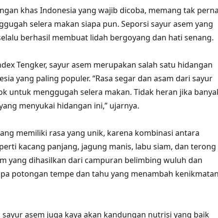
angan khas Indonesia yang wajib dicoba, memang tak pern
ggugah selera makan siapa pun. Seporsi sayur asem yang
selalu berhasil membuat lidah bergoyang dan hati senang.
ndex Tengker, sayur asem merupakan salah satu hidangan
esia yang paling populer. “Rasa segar dan asam dari sayur
ok untuk menggugah selera makan. Tidak heran jika banya
yang menyukai hidangan ini,” ujarnya.
ng memiliki rasa yang unik, karena kombinasi antara
perti kacang panjang, jagung manis, labu siam, dan terong
m yang dihasilkan dari campuran belimbing wuluh dan
lupa potongan tempe dan tahu yang menambah kenikmata
i, sayur asem juga kaya akan kandungan nutrisi yang baik