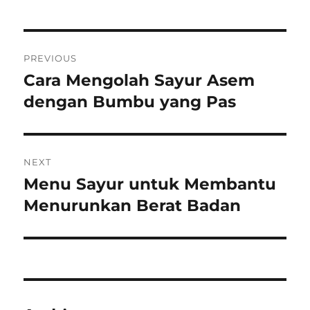
Post
PREVIOUS
navigation
Cara Mengolah Sayur Asem
Previous
post:
dengan Bumbu yang Pas
NEXT
Menu Sayur untuk Membantu
Next
post:
Menurunkan Berat Badan