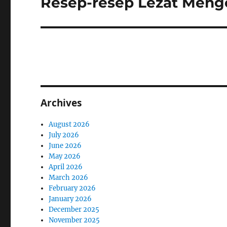
Resep-resep Lezat Mengo
Next
post:
Archives
August 2026
July 2026
June 2026
May 2026
April 2026
March 2026
February 2026
January 2026
December 2025
November 2025