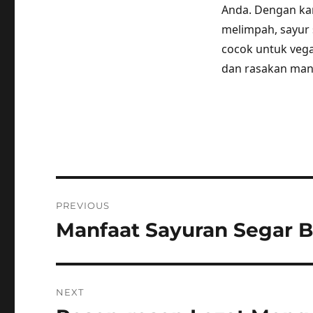
Anda. Dengan ka
melimpah, sayur
cocok untuk vega
dan rasakan man
Post
PREVIOUS
navigation
Manfaat Sayuran Segar 
Previous
post:
NEXT