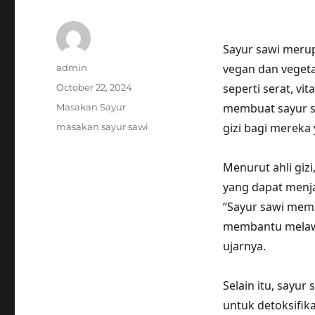
Sayur sawi meru
Author
vegan dan vegeta
admin
Posted
seperti serat, vi
October 22, 2024
on
Categories
membuat sayur s
Masakan Sayur
Tags
gizi bagi mereka
masakan sayur sawi
Menurut ahli giz
yang dapat menj
“Sayur sawi memi
membantu melawa
ujarnya.
Selain itu, sayu
untuk detoksifika