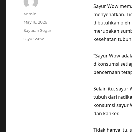
Sayur Wow memang
Author
menyehatkan. Tid
admin
Posted
dibutuhkan oleh 
May 16, 2026
on
Categories
merupakan sumber
Sayuran Segar
Tags
kesehatan tubuh
sayur wow
“Sayur Wow adal
dikonsumsi seti
pencernaan tetap
Selain itu, sayu
tubuh dari radika
konsumsi sayur W
dan kanker.
Tidak hanya itu,