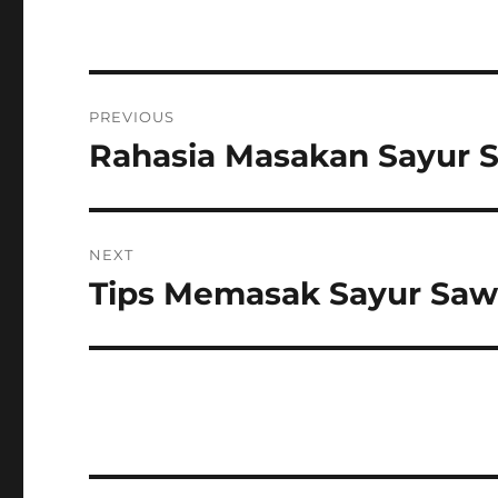
Post
PREVIOUS
navigation
Rahasia Masakan Sayur S
Previous
post:
NEXT
Tips Memasak Sayur Saw
Next
post: