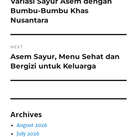
Variasi Sayur Asem dengan
Previous
post:
Bumbu-Bumbu Khas
Nusantara
NEXT
Asem Sayur, Menu Sehat dan
Next
post:
Bergizi untuk Keluarga
Archives
August 2026
July 2026