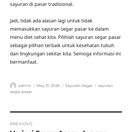
sayuran di pasar tradisional.
Jadi, tidak ada alasan lagi untuk tidak
memasukkan sayuran segar pasar ke dalam
menu diet sehat kita. Pilihlah sayuran segar pasar
sebagai pilihan terbaik untuk kesehatan tubuh
dan lingkungan sekitar kita. Semoga informasi ini
bermanfaat.
Author
Posted
Categories
Tags
admin
May 21, 2026
Sayuran Segar
sayuran
on
segar pasar
Post
PREVIOUS
navigation