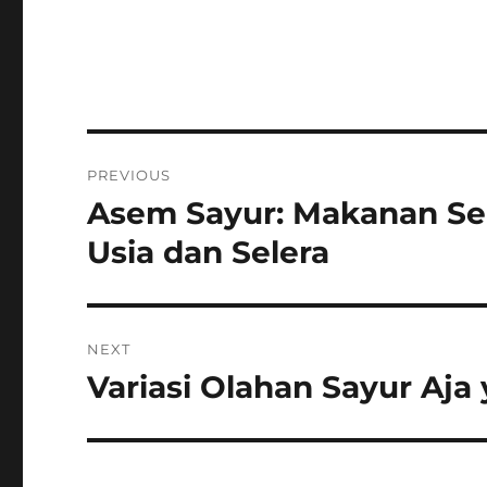
Post
PREVIOUS
navigation
Asem Sayur: Makanan Se
Previous
post:
Usia dan Selera
NEXT
Variasi Olahan Sayur Aja
Next
post: