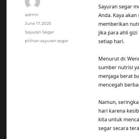
Sayuran segar m
Author
Anda. Kaya akan 
admin
Posted
memberikan nutri
June 17, 2025
on
Categories
jika para ahli g
Sayuran Segar
Tags
setiap hari.
pilihan sayuran segar
Menurut dr. Wendy
sumber nutrisi y
menjaga berat ba
mencegah berbaga
Namun, seringkal
hari karena kesi
kita untuk menca
segar secara tera