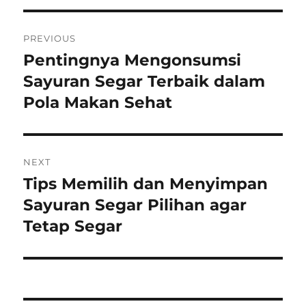
Post
PREVIOUS
navigation
Pentingnya Mengonsumsi
Previous
post:
Sayuran Segar Terbaik dalam
Pola Makan Sehat
NEXT
Tips Memilih dan Menyimpan
Next
post:
Sayuran Segar Pilihan agar
Tetap Segar