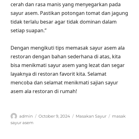
cerah dan rasa manis yang menyegarkan pada
sayur asem. Pastikan potongan tomat dan jagung
tidak terlalu besar agar tidak dominan dalam
setiap suapan.”
Dengan mengikuti tips memasak sayur asem ala
restoran dengan bahan sederhana di atas, kita
bisa menikmati sayur asem yang lezat dan segar
layaknya di restoran favorit kita. Selamat
mencoba dan selamat menikmati sajian sayur
asem ala restoran di rumah!
Author
Posted
Categories
Tags
admin
October 9, 2024
Masakan Sayur
masak
on
sayur asem