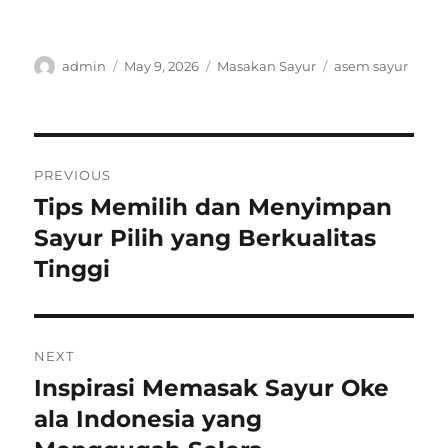
Author
Posted
Categories
Tags
admin
May 9, 2026
Masakan Sayur
asem sayur
on
Post
PREVIOUS
navigation
Tips Memilih dan Menyimpan
Previous
post:
Sayur Pilih yang Berkualitas
Tinggi
NEXT
Inspirasi Memasak Sayur Oke
Next
post:
ala Indonesia yang