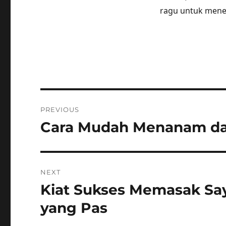
ragu untuk menera
Post
PREVIOUS
navigation
Cara Mudah Menanam da
Previous
post:
NEXT
Kiat Sukses Memasak S
Next
post:
yang Pas