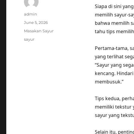
Siapa di sini yan
Author
memilih sayur-sa
admin
Posted
bahwa memilih sa
June 5, 2026
on
Categories
tahu tips memili
Masakan Sayur
Tags
sayur
Pertama-tama, sa
yang terlihat seg
“Sayur yang sega
kencang. Hindari
membusuk.”
Tips kedua, perha
memiliki tekstur
sayur yang tekstu
Selain itu, pent