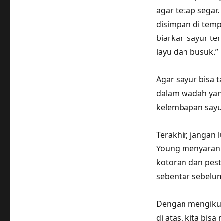
agar tetap segar.
disimpan di tempa
biarkan sayur te
layu dan busuk.”
Agar sayur bisa
dalam wadah yan
kelembapan sayu
Terakhir, jangan
Young menyarank
kotoran dan pest
sebentar sebelum
Dengan mengikut
di atas, kita bis