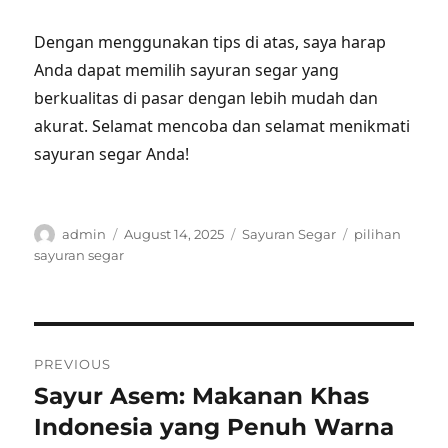
Dengan menggunakan tips di atas, saya harap
Anda dapat memilih sayuran segar yang
berkualitas di pasar dengan lebih mudah dan
akurat. Selamat mencoba dan selamat menikmati
sayuran segar Anda!
Author
Posted
Categories
Tags
admin
August 14, 2025
Sayuran Segar
pilihan
on
sayuran segar
Post
PREVIOUS
navigation
Sayur Asem: Makanan Khas
Previous
post:
Indonesia yang Penuh Warna