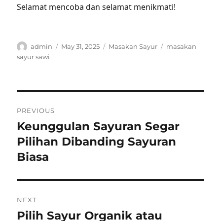
Selamat mencoba dan selamat menikmati!
Author
Posted
Categories
Tags
admin
May 31, 2025
Masakan Sayur
masakan
on
sayur sawi
Post
PREVIOUS
navigation
Keunggulan Sayuran Segar
Previous
post:
Pilihan Dibanding Sayuran
Biasa
NEXT
Pilih Sayur Organik atau
Next