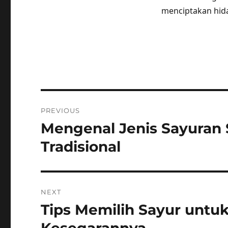
menciptakan hida
Post
PREVIOUS
navigation
Mengenal Jenis Sayuran 
Previous
post:
Tradisional
NEXT
Tips Memilih Sayur untu
Next
post: