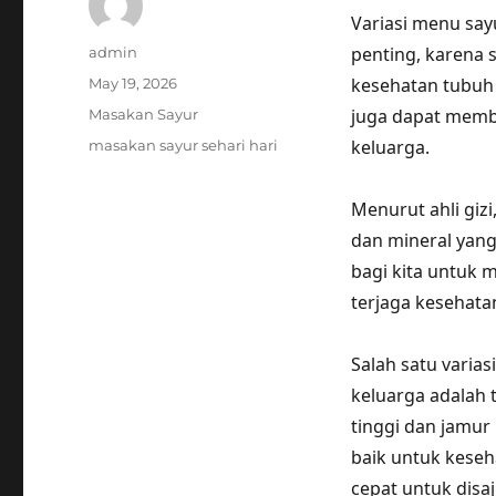
Variasi menu say
Author
penting, karena 
admin
Posted
kesehatan tubuh 
May 19, 2026
on
Categories
juga dapat memb
Masakan Sayur
Tags
keluarga.
masakan sayur sehari hari
Menurut ahli gizi
dan mineral yang
bagi kita untuk 
terjaga kesehata
Salah satu varias
keluarga adalah 
tinggi dan jamur
baik untuk kese
cepat untuk disa