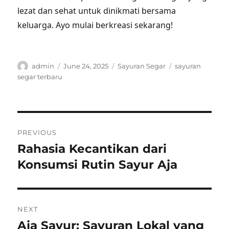
lezat dan sehat untuk dinikmati bersama
keluarga. Ayo mulai berkreasi sekarang!
Author
Posted
Categories
Tags
admin
June 24, 2025
Sayuran Segar
sayuran
on
segar terbaru
Post
PREVIOUS
navigation
Rahasia Kecantikan dari
Previous
post:
Konsumsi Rutin Sayur Aja
NEXT
Aja Sayur: Sayuran Lokal yang
Next