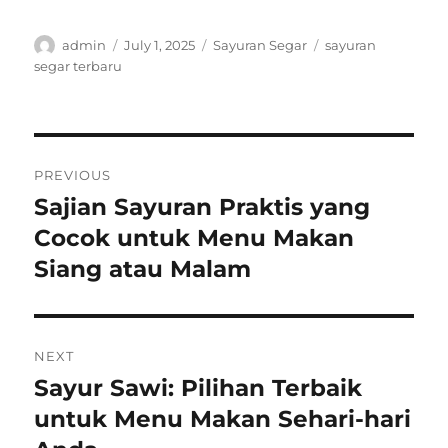
Author
Posted
Categories
Tags
admin
July 1, 2025
Sayuran Segar
sayuran
on
segar terbaru
Post
PREVIOUS
navigation
Sajian Sayuran Praktis yang
Previous
post:
Cocok untuk Menu Makan
Siang atau Malam
NEXT
Sayur Sawi: Pilihan Terbaik
Next
post:
untuk Menu Makan Sehari-hari