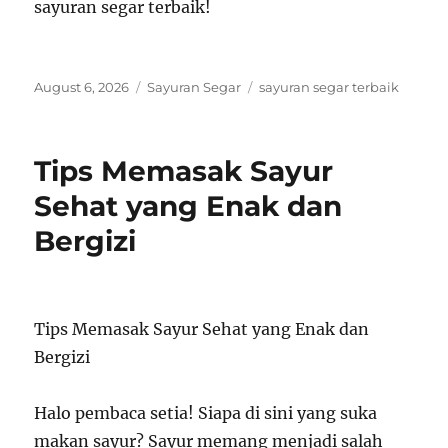
sayuran segar terbaik!
Posted
Categories
Tags
August 6, 2026
Sayuran Segar
sayuran segar terbaik
on
Tips Memasak Sayur
Sehat yang Enak dan
Bergizi
Tips Memasak Sayur Sehat yang Enak dan
Bergizi
Halo pembaca setia! Siapa di sini yang suka
makan sayur? Sayur memang menjadi salah