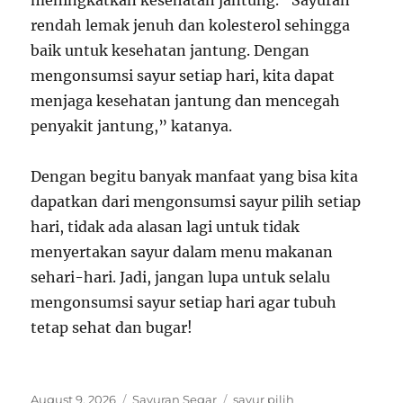
meningkatkan kesehatan jantung. “Sayuran
rendah lemak jenuh dan kolesterol sehingga
baik untuk kesehatan jantung. Dengan
mengonsumsi sayur setiap hari, kita dapat
menjaga kesehatan jantung dan mencegah
penyakit jantung,” katanya.
Dengan begitu banyak manfaat yang bisa kita
dapatkan dari mengonsumsi sayur pilih setiap
hari, tidak ada alasan lagi untuk tidak
menyertakan sayur dalam menu makanan
sehari-hari. Jadi, jangan lupa untuk selalu
mengonsumsi sayur setiap hari agar tubuh
tetap sehat dan bugar!
Posted
Categories
Tags
August 9, 2026
Sayuran Segar
sayur pilih