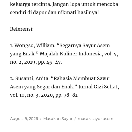
keluarga tercinta. Jangan lupa untuk mencoba
sendiri di dapur dan nikmati hasilnya!
Referensi:
1. Wongso, William. “Segarnya Sayur Asem
yang Enak.” Majalah Kuliner Indonesia, vol. 5,
no. 2, 2019, pp. 45-47.
2. Susanti, Anita. “Rahasia Membuat Sayur
Asem yang Segar dan Enak.” Jurnal Gizi Sehat,
vol. 10, no. 3, 2020, pp. 78-81.
Posted
Categories
Tags
August 9, 2026
Masakan Sayur
masak sayur asem
on