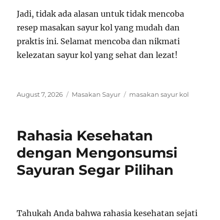
Jadi, tidak ada alasan untuk tidak mencoba
resep masakan sayur kol yang mudah dan
praktis ini. Selamat mencoba dan nikmati
kelezatan sayur kol yang sehat dan lezat!
Posted
Categories
Tags
August 7, 2026
Masakan Sayur
masakan sayur kol
on
Rahasia Kesehatan
dengan Mengonsumsi
Sayuran Segar Pilihan
Tahukah Anda bahwa rahasia kesehatan sejati