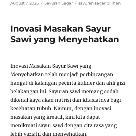
Posted
Categories
Tags
August 7, 2026
Sayuran Segar
sayuran segar pilihan
on
Inovasi Masakan Sayur
Sawi yang Menyehatkan
Inovasi Masakan Sayur Sawi yang
Menyehatkan telah menjadi perbincangan
hangat di kalangan pecinta kuliner dan ahli gizi
belakangan ini. Sayuran sawi memang sudah
dikenal kaya akan nutrisi dan khasiatnya bagi
kesehatan tubuh. Namun, dengan inovasi
masakan yang kreatif, kini kita dapat
menikmati sayur sawi dengan cita rasa yang
lebih variatif dan menyehatkan.