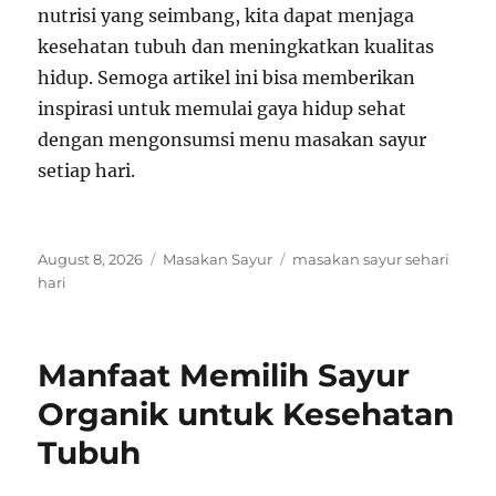
nutrisi yang seimbang, kita dapat menjaga
kesehatan tubuh dan meningkatkan kualitas
hidup. Semoga artikel ini bisa memberikan
inspirasi untuk memulai gaya hidup sehat
dengan mengonsumsi menu masakan sayur
setiap hari.
Posted
Categories
Tags
August 8, 2026
Masakan Sayur
masakan sayur sehari
on
hari
Manfaat Memilih Sayur
Organik untuk Kesehatan
Tubuh