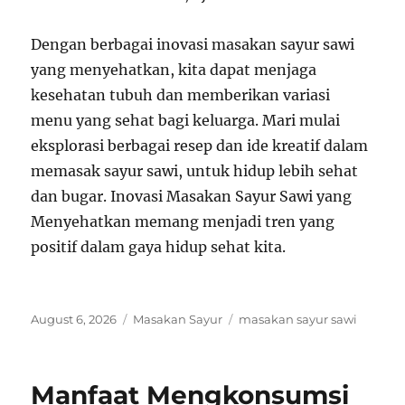
Dengan berbagai inovasi masakan sayur sawi
yang menyehatkan, kita dapat menjaga
kesehatan tubuh dan memberikan variasi
menu yang sehat bagi keluarga. Mari mulai
eksplorasi berbagai resep dan ide kreatif dalam
memasak sayur sawi, untuk hidup lebih sehat
dan bugar. Inovasi Masakan Sayur Sawi yang
Menyehatkan memang menjadi tren yang
positif dalam gaya hidup sehat kita.
Posted
Categories
Tags
August 6, 2026
Masakan Sayur
masakan sayur sawi
on
Manfaat Mengkonsumsi